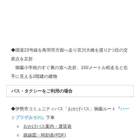
◆国道23号線を鳥羽市方面へ走り宮川大橋を渡り2つ目の交
差点を左折
御薗小学校のすぐ裏の道へ左折、150メートル程走ると右
手に見える2階建の建物
バス・タクシーをご利用の場合
◆伊勢市コミュニティバス「おかげバス」御薗ルート
『ハー
トプラザみその』
下車
○
おかげバス案内・運賃表
○
路線図・時刻表(PDF)